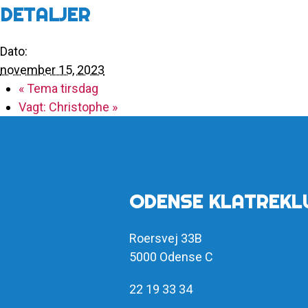
DETALJER
Dato:
november 15, 2023
«
Tema tirsdag
Vagt: Christophe
»
ODENSE KLATREKL
Roersvej 33B
5000 Odense C
22 19 33 34