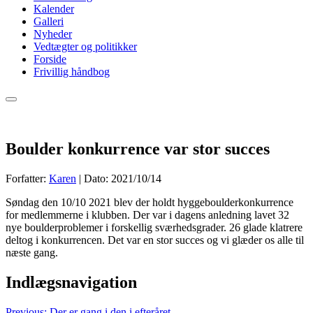
Kalender
Galleri
Nyheder
Vedtægter og politikker
Forside
Frivillig håndbog
Boulder konkurrence var stor succes
Forfatter:
Karen
|
Dato: 2021/10/14
Søndag den 10/10 2021 blev der holdt hyggeboulderkonkurrence
for medlemmerne i klubben. Der var i dagens anledning lavet 32
nye boulderproblemer i forskellig sværhedsgrader. 26 glade klatrere
deltog i konkurrencen. Det var en stor succes og vi glæder os alle til
næste gang.
Indlægsnavigation
Previous:
Der er gang i den i efteråret