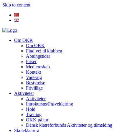
Skip to content
Om OKK
Om OKK
Find vej til klubben
Åbningstider
Priser
Medlemskab
Kontakt
Varesalg
Bestyrelse
Frivillige
Aktiviteter
Aktiviteter
Introkursus/Prøveklatring
Hold
Træning
OKK på tur
Dansk klatreforbunds Aktiviteter og tilmelding
Skoleklatring