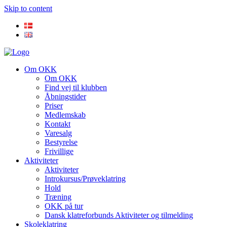
Skip to content
Om OKK
Om OKK
Find vej til klubben
Åbningstider
Priser
Medlemskab
Kontakt
Varesalg
Bestyrelse
Frivillige
Aktiviteter
Aktiviteter
Introkursus/Prøveklatring
Hold
Træning
OKK på tur
Dansk klatreforbunds Aktiviteter og tilmelding
Skoleklatring